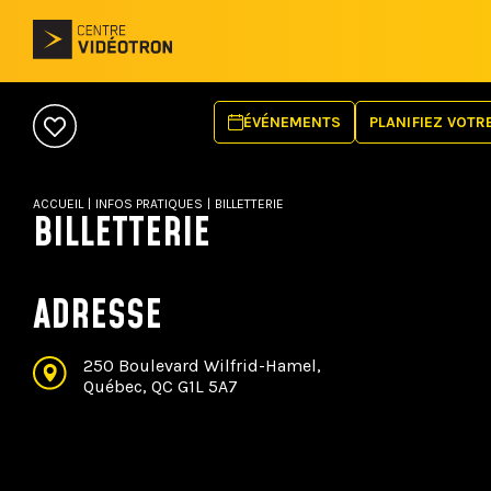
ÉVÉNEMENTS
PLANIFIEZ VOTRE
SE RENDRE
HÉBERGEMENT
ACCUEIL
|
INFOS PRATIQUES
|
BILLETTERIE
OFFRE ALIMENTA
BILLETTERIE
MOBILITÉ RÉDUI
RÈGLEMENTS
FAQ
ADRESSE
250 Boulevard Wilfrid-Hamel,
Québec, QC G1L 5A7