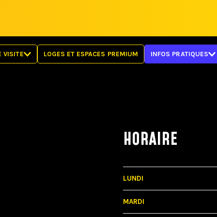
 VISITE
LOGES ET ESPACES PREMIUM
INFOS PRATIQUES
PLANS DE SALLE
BILLETTERIE
IRE
RÈGLEMENTS
TE
FAQ
MOBILITÉ RÉDUITE
OBJETS PERDUS
HORAIRE
LUNDI
MARDI