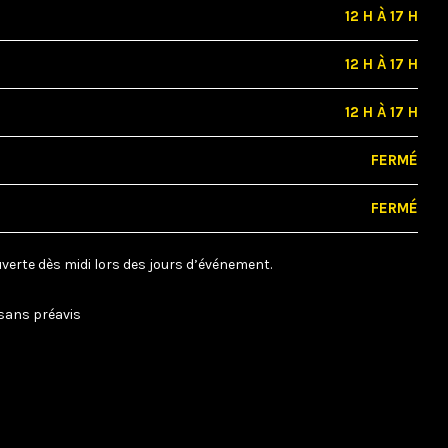
12 H À 17 H
12 H À 17 H
12 H À 17 H
FERMÉ
FERMÉ
ouverte dès midi lors des jours d’événement.
sans préavis