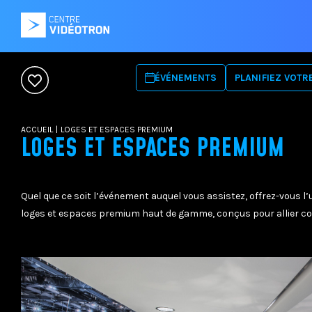
ÉVÉNEMENTS
PLANIFIEZ VOTRE
SE RENDRE
HÉBERGEMENT
ACCUEIL
|
LOGES ET ESPACES PREMIUM
OFFRE ALIMENTA
LOGES ET ESPACES PREMIUM
MOBILITÉ RÉDUI
RÈGLEMENTS
FAQ
Quel que ce soit l’événement auquel vous assistez, offrez-vous l
loges et espaces premium haut de gamme, conçus pour allier conf