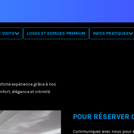
 VISITE
LOGES ET ESPACES PREMIUM
INFOS PRATIQUES
PLANS DE SALLE
BILLETTERIE
IRE
RÈGLEMENTS
TE
FAQ
MOBILITÉ RÉDUITE
OBJETS PERDUS
’ultime expérience grâce à nos
ort, élégance et intimité.
POUR RÉSERVER 
Communiquez avec nous pour en s