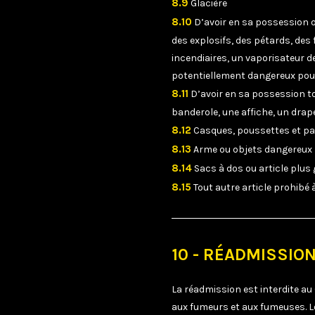
8.9
Glacière
8.10
D’avoir en sa possession o
des explosifs, des pétards, des 
incendiaires, un vaporisateur d
potentiellement dangereux pour
8.11
D’avoir en sa possession to
banderole, une affiche, un dra
8.12
Casques, poussettes et pa
8.13
Arme ou objets dangereux
8.14
Sacs à dos ou article plus
8.15
Tout autre article prohib
10 - RÉADMISSIO
La réadmission est interdite au
aux fumeurs et aux fumeuses. Lo