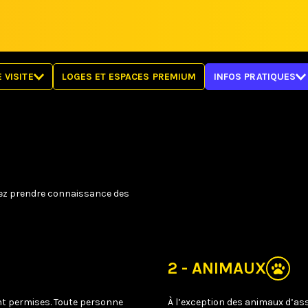
 VISITE
LOGES ET ESPACES PREMIUM
INFOS PRATIQUES
PLANS DE SALLE
BILLETTERIE
IRE
RÈGLEMENTS
TE
FAQ
MOBILITÉ RÉDUITE
OBJETS PERDUS
illez prendre connaissance des
2 - ANIMAUX
ont permises. Toute personne
À l’exception des animaux d’assi