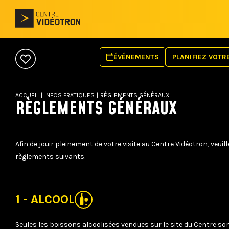
ÉVÉNEMENTS
PLANIFIEZ VOTRE
SE RENDRE
HÉBERGEMENT
ACCUEIL
|
INFOS PRATIQUES
|
RÈGLEMENTS GÉNÉRAUX
OFFRE ALIMENTA
RÈGLEMENTS GÉNÉRAUX
MOBILITÉ RÉDUI
RÈGLEMENTS
FAQ
Afin de jouir pleinement de votre visite au Centre Vidéotron, veu
règlements suivants.
1 - ALCOOL
Seules les boissons alcoolisées vendues sur le site du Centre s