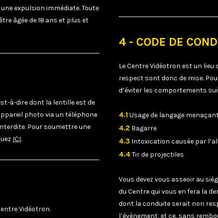
à une expulsion immédiate. Toute
re âgée de 18 ans et plus et
4 - CODE DE COND
Le Centre Vidéotron est un lieu
respect sont donc de mise. Po
d’éviter les comportements sui
t-à-dire dont la lentille est de
'appareil photo via un téléphone
4.1
Usage de langage menaçant,
 interdite. Pour soumettre une
4.2
Bagarre
quez
ICI
.
4.3
Intoxication causée par l’a
4.4
Tir de projectiles
Vous devez vous asseoir au sièg
du Centre qui vous en fera la de
dont la conduite serait non re
 Centre Vidéotron.
l’évènement, et ce, sans remb