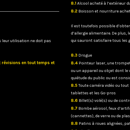
8.1
Alcool acheté à l’extérieur 
8.2
Boisson et nourriture achet
Il est toutefois possible d’obte
d’allergie alimentaire. De plus,
qui sauront satisfaire tous les 
leur utilisation ne doit pas
8.3
Drogue
t révisions en tout temps et
8.4
Pointeur laser, une trompet
ou un appareil ou objet dont le
quiétude du public ou est con
8.5
Toute caméra vidéo ou tout a
tablettes et les Go-pros
8.6
Billet(s) volé(s) ou de con
8.7
Bombe aérosol, feux d’artif
(cannettes), de verre ou de pla
8.8
Patins à roues alignées, pat