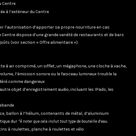
du Centre
ée à l’extérieur du Centre
nir l’autorisation d’apporter sa propre nourriture en cas
 le Centre dispose d’une grande variété de restaurants et de bars
goûts (voir section « Offre alimentaire »).
te à air comprimé, un sifflet, un mégaphone, une cloche à vache,
 volume, l’émission sonore ou le faisceau lumineux trouble la
sidéré comme dangereux
utre objet d’enregistrement audio, incluant les IPads, les
trebande
ice, ballon à l’hélium, contenants de métal, d’aluminium
stique dur
*À noter que cela inclut tout type de bouteille d’eau.
ins à roulettes, planche à roulettes et vélo