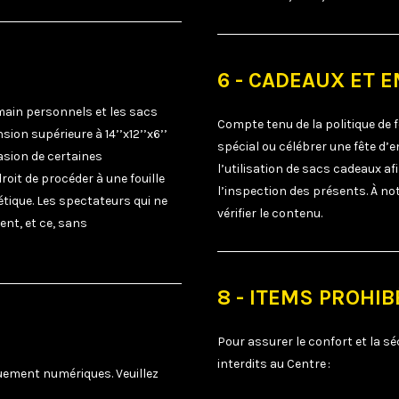
6 - CADEAUX ET 
 main personnels et les sacs
Compte tenu de la politique de 
on supérieure à 14’’x12’’x6’’
spécial ou célébrer une fête d
asion de certaines
l’utilisation de sacs cadeaux a
roit de procéder à une fouille
l’inspection des présents. À no
étique. Les spectateurs qui ne
vérifier le contenu.
ent, et ce, sans
8 - ITEMS PROHIB
Pour assurer le confort et la sé
interdits au Centre :
uement numériques. Veuillez